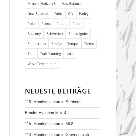
Mizuno Horizon 3
New Balance
New Balance;
Odlo
ON
Parley
Polar
Puma
Rabatt
Rider
Saucony
Schweden
Speed Ignite
Stabilschuh
Straße
Tempo
Terrex
Trail
Trail Running
Ultra
Wave Technologie
NEUESTE BEITRÄGE
116. Mondscheinrun in Straberg
Brooks Hyperion Max 4
115. Mondscheinrun in MG!
114. Mondscheinrun in Grevenbroich-