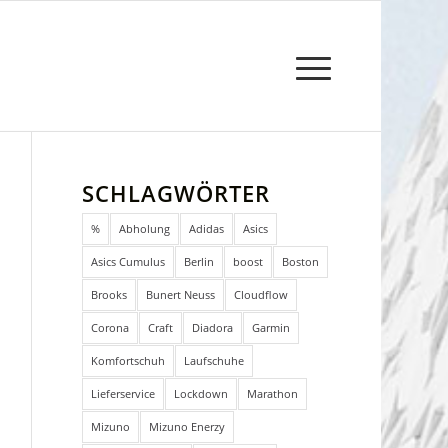
SCHLAGWÖRTER
%
Abholung
Adidas
Asics
Asics Cumulus
Berlin
boost
Boston
Brooks
Bunert Neuss
Cloudflow
Corona
Craft
Diadora
Garmin
Komfortschuh
Laufschuhe
Lieferservice
Lockdown
Marathon
Mizuno
Mizuno Enerzy